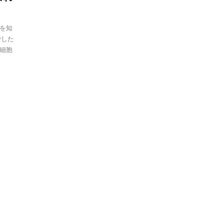
を知
でした
細胞