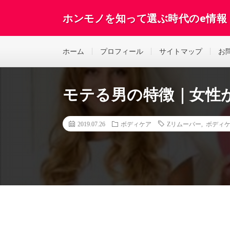
ホンモノを知って選ぶ時代のe情報
ホーム
プロフィール
サイトマップ
お
モテる男の特徴｜女性
2019.07.26
ボディケア
Zリムーバー
,
ボディ