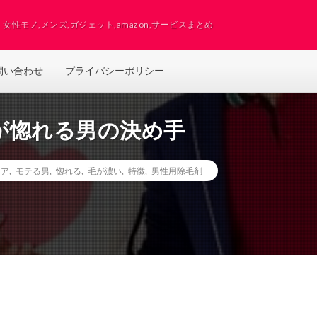
女性モノ,メンズ,ガジェット,amazon,サービスまとめ
問い合わせ
プライバシーポリシー
が惚れる男の決め手
ケア
,
モテる男
,
惚れる
,
毛が濃い
,
特徴
,
男性用除毛剤